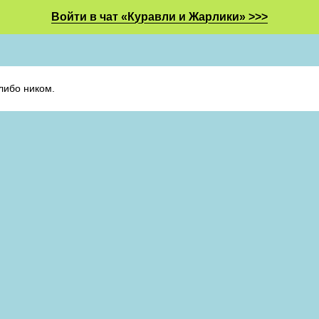
Войти в чат «Куравли и Жарлики» >>>
либо ником.